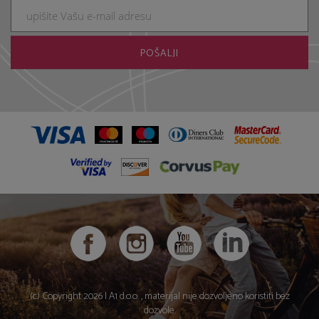
(c) Copyright 2026 |
A1 d.o.o.
, materijal nije dozvoljeno koristiti bez
dozvole.
|
Pravila privatnosti
|
web by NIVAGO