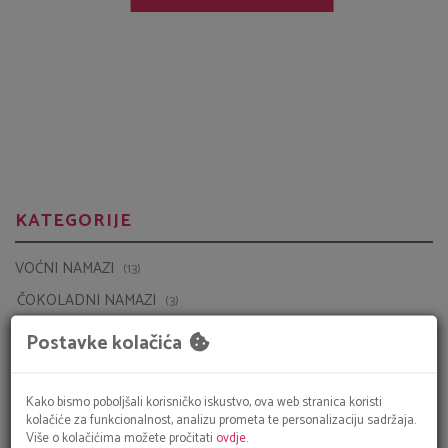
KATEGORIJE
VOĆNI NAMAZI
(13)
ČOKOLADNI NAMAZI
(3)
PRIRODNA KOZMETIKA
(7)
DATULJE S OKUSOM
(9)
ZAŠTITA OD SUNCA
(5)
BRAŠNA I MJEŠAVINE
(8)
Postavke kolačića
DODACI PREHRANI
(8)
BOMBONI I ŽVAKAĆE GUME
(32)
Kako bismo poboljšali korisničko iskustvo, ova web stranica koristi
ČOKOLADE
(7)
kolačiće za funkcionalnost, analizu prometa te personalizaciju sadržaja.
ENERGETSKE PLOČICE
(20)
Više o kolačićima možete pročitati
ovdje.