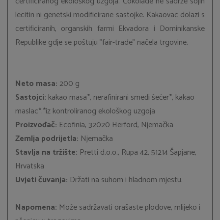
certificiranog ekološkog uzgoja. Čokolade ne sadrže sojin
lecitin ni genetski modificirane sastojke. Kakaovac dolazi s
certificiranih, organskih farmi Ekvadora i Dominikanske
Republike gdje se poštuju "fair-trade” načela trgovine.
Neto masa:
200 g
Sastojci:
kakao masa*, nerafinirani smeđi šećer*, kakao
maslac*.*iz kontroliranog ekološkog uzgoja
Proizvođač:
Ecofinia, 32020 Herford, Njemačka
Zemlja podrijetla:
Njemačka
Stavlja na tržište:
Pretti d.o.o., Rupa 42, 51214 Šapjane,
Hrvatska
Uvjeti čuvanja:
Držati na suhom i hladnom mjestu.
Napomena:
Može sadržavati orašaste plodove, mlijeko i