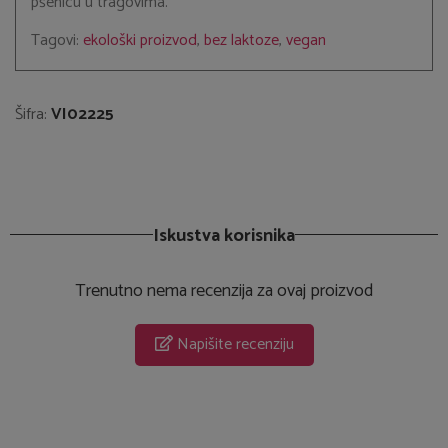
pšenicu u tragovima.
Tagovi:
ekološki proizvod
,
bez laktoze
,
vegan
Šifra:
VI02225
Iskustva korisnika
Trenutno nema recenzija za ovaj proizvod
Napišite recenziju