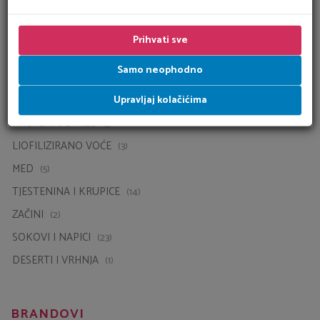
KUĆNI LJUBIMCI
(4)
KREKERI OD RIŽE
(3)
Prihvati sve
LIOFILIZIRANO VOĆE
(3)
Samo neophodno
MED
(5)
Upravljaj kolačićima
TJESTENINA I KRUPICE
(14)
ZAČINI
(2)
SOKOVI I NAPICI
(23)
DESERTI I VRHNJA
(1)
BRANDOVI
ALINOR
(5)
ANIMA STRATH
(4)
BAKIN MIX
(9)