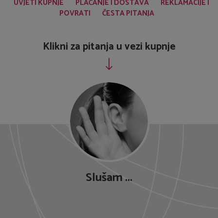
Slušam ...
A1 d.o.o.
Ciottina ulica 26
51000 Rijeka
info@a-1.hr