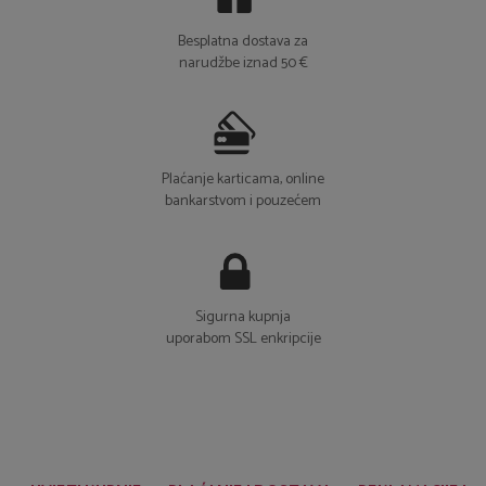
Plaćanje karticama, online
bankarstvom i pouzećem
Sigurna kupnja
uporabom SSL enkripcije
UVJETI KUPNJE
PLAĆANJE I DOSTAVA
REKLAMACIJE I
POVRATI
ČESTA PITANJA
Klikni za pitanja u vezi kupnje