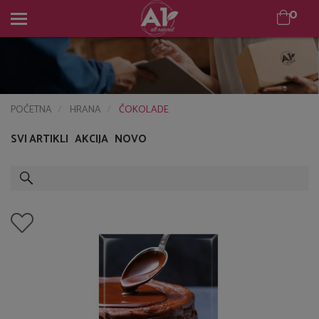
0
0
POČETNA
HRANA
ČOKOLADE
SVI ARTIKLI
AKCIJA
NOVO