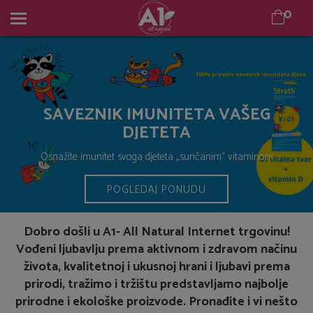
0
0
SAVEZNIK IMUNITETA VAŠEG
DJETETA
Osnažite imunitet svoga djeteta „sunčanim“ vitaminom
POGLEDAJ PONUDU
Dobro došli u A1- All Natural Internet trgovinu!
Vođeni ljubavlju prema aktivnom i zdravom načinu
života, kvalitetnoj i ukusnoj hrani i ljubavi prema
prirodi, tražimo i tržištu predstavljamo najbolje
prirodne i ekološke proizvode. Pronađite i vi nešto