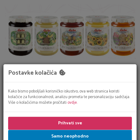
MED
Postavke kolačića
Ukusan i zdrav – ovaj zlatni dar prirode slatkastih nota pakiran je
u atraktivne staklenke kako bi se očuvao okoliš od plastičnih
Kako bismo poboljšali korisničko iskustvo, ova web stranica koristi
pakiranja.
kolačiće za funkcionalnost, analizu prometa te personalizaciju sadržaja.
Više o kolačićima možete pročitati
ovdje.
Prihvati sve
Samo neophodno