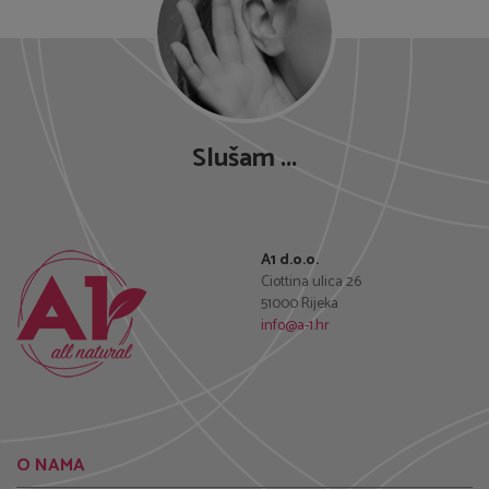
Slušam ...
A1 d.o.o.
Ciottina ulica 26
51000 Rijeka
info@a-1.hr
O NAMA