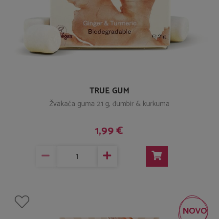
TRUE GUM
Žvakaća guma 21 g, đumbir & kurkuma
1,99 €
NOVO