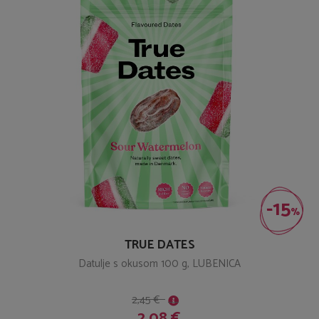
-15
%
TRUE DATES
Datulje s okusom 100 g, LUBENICA
2,45 €
2,08 €