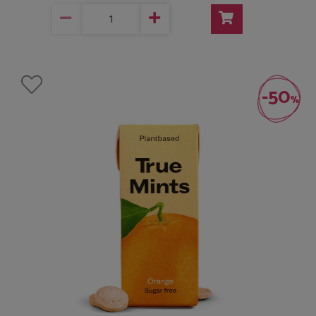
-50
%