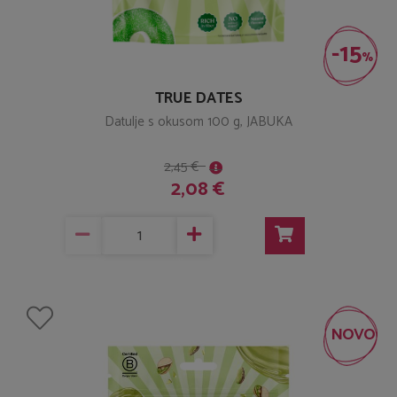
-15
%
TRUE DATES
Datulje s okusom 100 g, JABUKA
2,45 €
2,08 €
NOVO