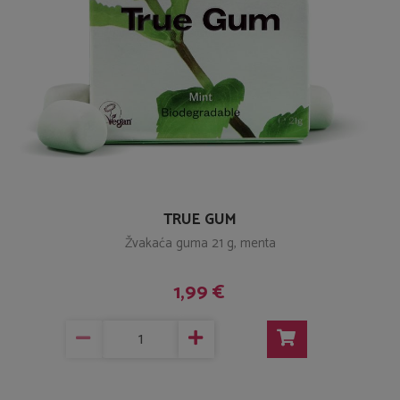
TRUE GUM
Žvakaća guma 21 g, menta
1,99 €