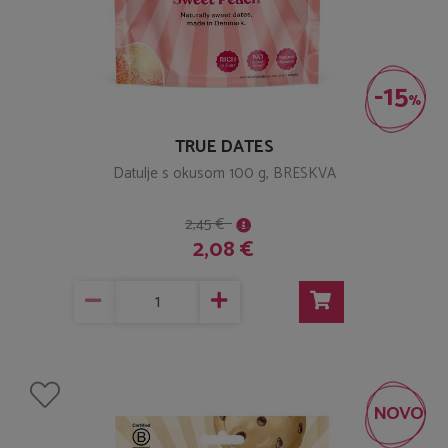
-15
%
TRUE DATES
Datulje s okusom 100 g, BRESKVA
2,45 €
2,08 €
NOVO