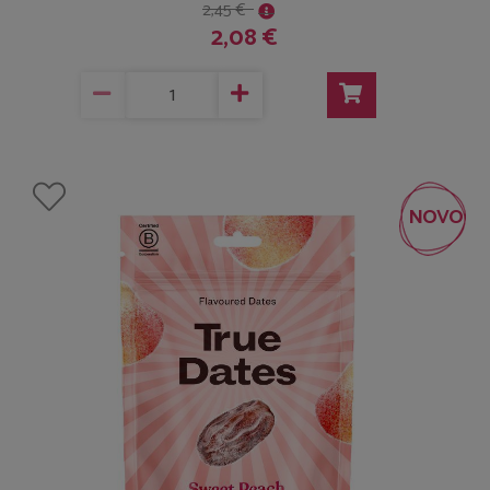
2,45 €
2,08 €
NOVO