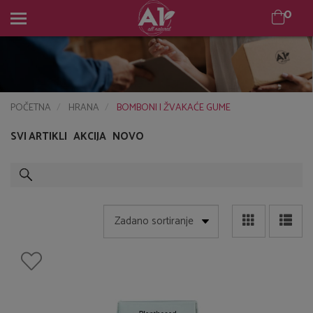
0
0
POČETNA
HRANA
BOMBONI I ŽVAKAĆE GUME
SVI ARTIKLI
AKCIJA
NOVO