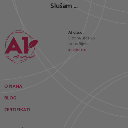
Slušam ...
A1 d.o.o.
Ciottina ulica 26
51000 Rijeka
info@a-1.hr
O NAMA
BLOG
CERTIFIKATI