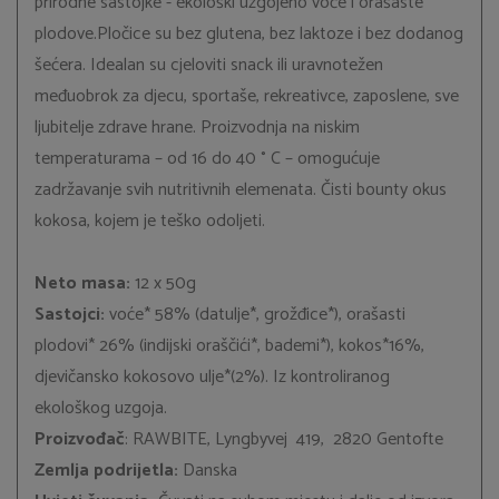
prirodne sastojke - ekološki uzgojeno voće i orašaste
plodove.Pločice su bez glutena, bez laktoze i bez dodanog
šećera. Idealan su cjeloviti snack ili uravnotežen
međuobrok za djecu, sportaše, rekreativce, zaposlene, sve
ljubitelje zdrave hrane. Proizvodnja na niskim
temperaturama – od 16 do 40 ° C – omogućuje
zadržavanje svih nutritivnih elemenata. Čisti bounty okus
kokosa, kojem je teško odoljeti.
Neto masa:
12 x 50g
Sastojci:
voće* 58% (datulje*, grožđice*), orašasti
plodovi* 26% (indijski oraščići*, bademi*), kokos*16%,
djevičansko kokosovo ulje*(2%). Iz kontroliranog
ekološkog uzgoja.
Proizvođač
: RAWBITE, Lyngbyvej 419, 2820 Gentofte
Zemlja podrijetla:
Danska