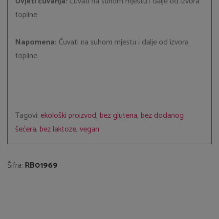
Uvjeti čuvanja:
Čuvati na suhom mjestu i dalje od izvora
topline
Napomena:
Čuvati na suhom mjestu i dalje od izvora
topline.
Tagovi:
ekološki proizvod
,
bez glutena
,
bez dodanog
šećera
,
bez laktoze
,
vegan
Šifra:
RB01969