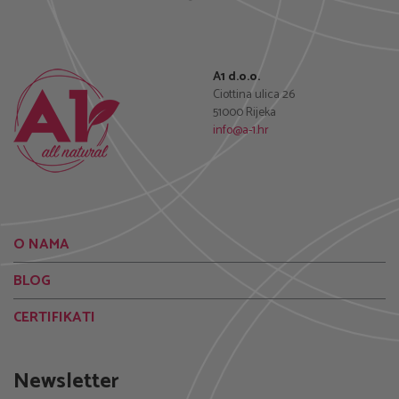
A1 d.o.o.
Ciottina ulica 26
51000 Rijeka
info@a-1.hr
O NAMA
BLOG
CERTIFIKATI
Newsletter