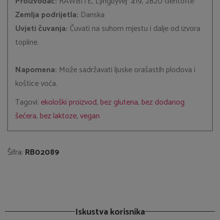
Proizvođač:
RAWBITE, Lyngbyvej 419, 2820 Gentofte
Zemlja podrijetla:
Danska
Uvjeti čuvanja:
Čuvati na suhom mjestu i dalje od izvora
topline.
Napomena:
Može sadržavati ljuske orašastih plodova i
koštice voća.
Tagovi:
ekološki proizvod
,
bez glutena
,
bez dodanog
šećera
,
bez laktoze
,
vegan
Šifra:
RB02089
Iskustva korisnika