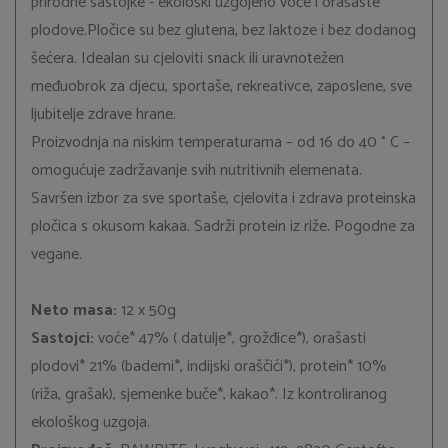
prirodne sastojke - ekološki uzgojeno voće i orašaste
plodove.Pločice su bez glutena, bez laktoze i bez dodanog
šećera. Idealan su cjeloviti snack ili uravnotežen
međuobrok za djecu, sportaše, rekreativce, zaposlene, sve
ljubitelje zdrave hrane.
Proizvodnja na niskim temperaturama – od 16 do 40 ° C –
omogućuje zadržavanje svih nutritivnih elemenata.
Savršen izbor za sve sportaše, cjelovita i zdrava proteinska
pločica s okusom kakaa. Sadrži protein iz riže. Pogodne za
vegane.
Neto masa:
12 x 50g
Sastojci:
voće* 47% ( datulje*, grožđice*), orašasti
plodovi* 21% (bademi*, indijski oraščići*), protein* 10%
(riža, grašak), sjemenke buče*, kakao*. Iz kontroliranog
ekološkog uzgoja.