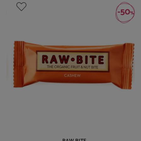
-50
%
RAW BITE