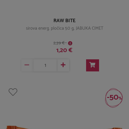
RAW BITE
sirova energ. pločica 50 g, JABUKA CIMET
2,39 €
1,20 €
-50
%