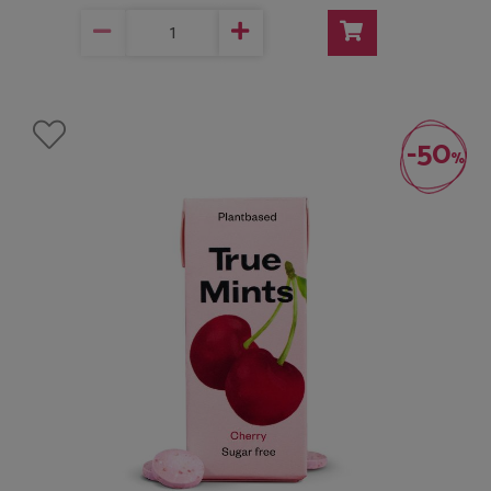
-50
%