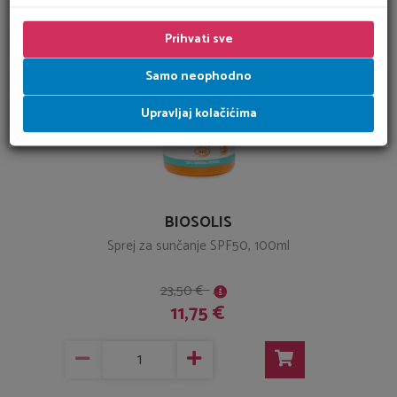
Prihvati sve
Samo neophodno
Upravljaj kolačićima
BIOSOLIS
Sprej za sunčanje SPF50, 100ml
23,50 €
11,75 €