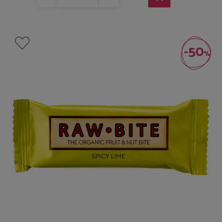
-50
%