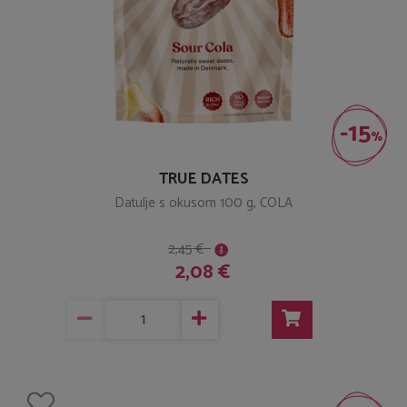
-15
%
TRUE DATES
Datulje s okusom 100 g, COLA
2,45 €
2,08 €