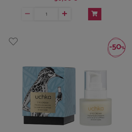
-50
%