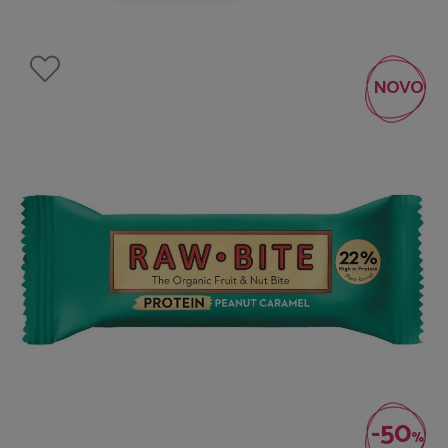
NOVO
-50
%