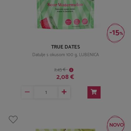
-15
%
TRUE DATES
Datulje s okusom 100 g, LUBENICA
2,45 €
2,08 €
NOVO