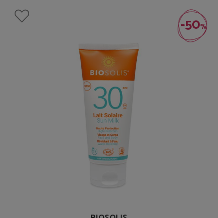
-50
%
BIOSOLIS