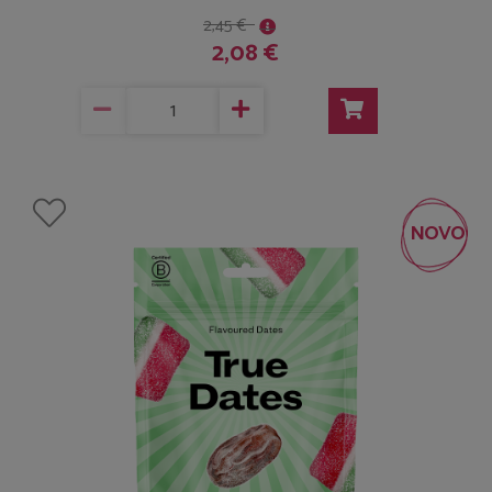
2,45 €
2,08 €
NOVO