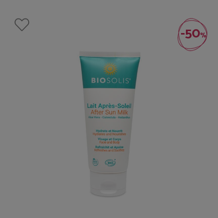
-50
%