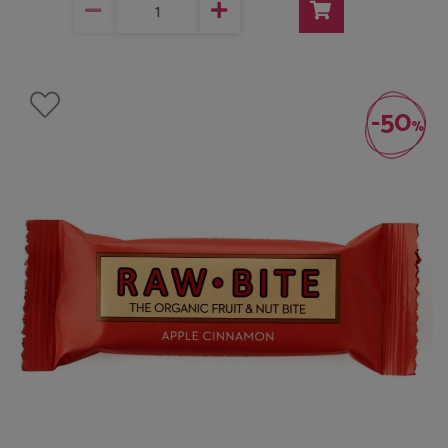
-50
%