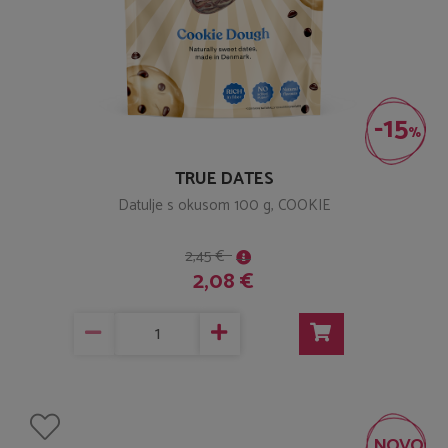
-15
%
TRUE DATES
Datulje s okusom 100 g, COOKIE
2,45 €
2,08 €
NOVO