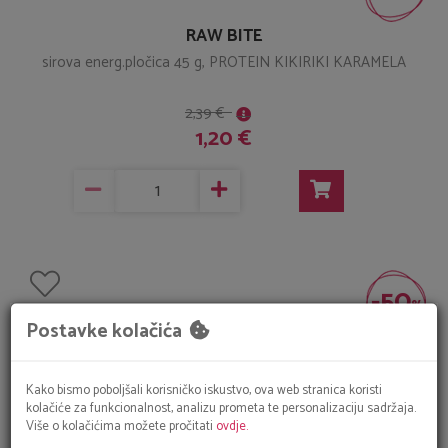
RAW BITE
sirova energ.pločica 45 g, PROTEIN KIKIRIKI KARAMELA
2,39 €
1,20 €
-50
%
Postavke kolačića
Kako bismo poboljšali korisničko iskustvo, ova web stranica koristi
kolačiće za funkcionalnost, analizu prometa te personalizaciju sadržaja.
Više o kolačićima možete pročitati
ovdje.