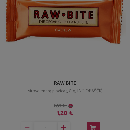
RAW BITE
sirova energ.pločica 50 g, IND.ORAŠČIĆ
2,39 €
1,20 €