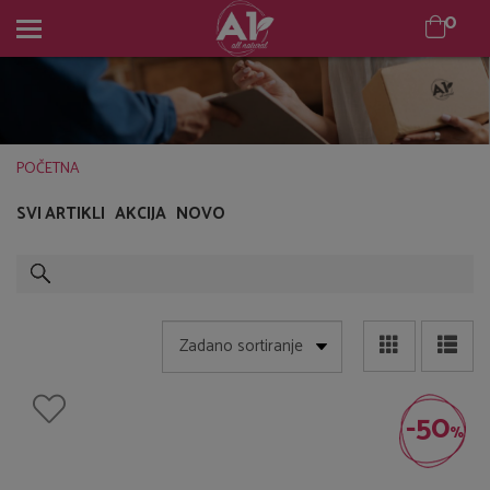
0
0
POČETNA
SVI ARTIKLI
AKCIJA
NOVO
-50
%