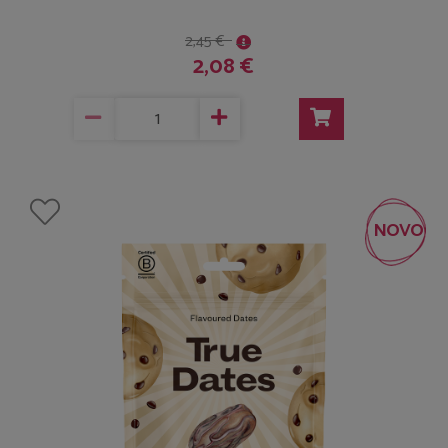
2,45 €
2,08 €
NOVO