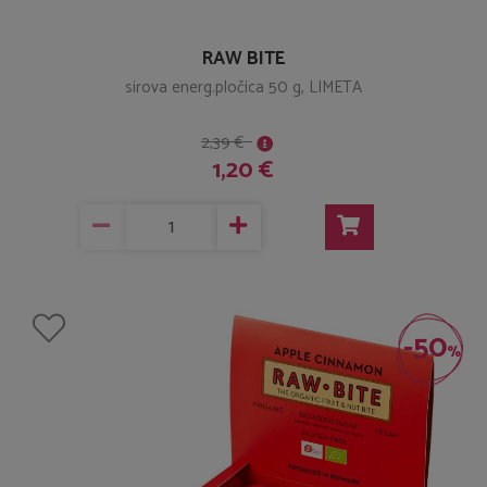
RAW BITE
sirova energ.pločica 50 g, LIMETA
2,39 €
1,20 €
-50
%