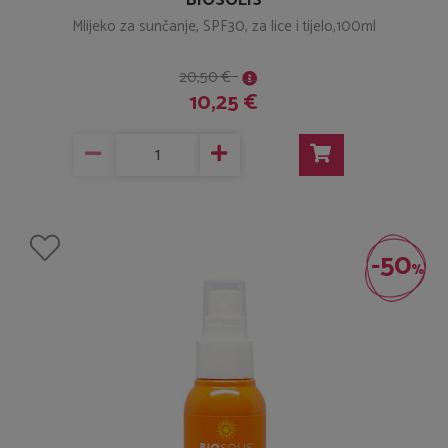
Mlijeko za sunčanje, SPF30, za lice i tijelo,100ml
20,50 €
10,25 €
-50
%