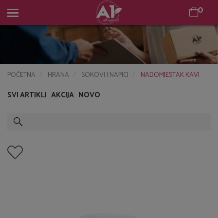
0
0
POČETNA
HRANA
SOKOVI I NAPICI
NADOMJESTAK KAVI
SVI ARTIKLI
AKCIJA
NOVO