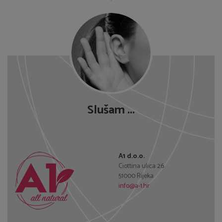
Klikni za pitanja u vezi kupnje
Slušam ...
A1 d.o.o.
Ciottina ulica 26
51000 Rijeka
info@a-1.hr