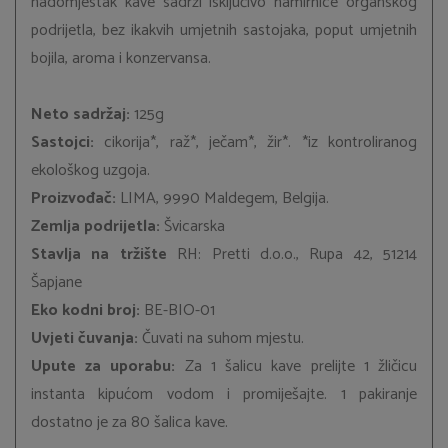
nadomjestak kave sadrži isključivo namirnice organskog
podrijetla, bez ikakvih umjetnih sastojaka, poput umjetnih
bojila, aroma i konzervansa.
Neto sadržaj:
125g
Sastojci:
cikorija*, raž*, ječam*, žir*. *iz kontroliranog
ekološkog uzgoja.
Proizvođač:
LIMA, 9990 Maldegem, Belgija.
Zemlja podrijetla:
Švicarska
Stavlja na tržište
RH: Pretti d.o.o., Rupa 42, 51214
Šapjane
Eko kodni broj:
BE-BIO-01
Uvjeti čuvanja:
Čuvati na suhom mjestu.
Upute za uporabu:
Za 1 šalicu kave prelijte 1 žličicu
instanta kipućom vodom i promiješajte. 1 pakiranje
dostatno je za 80 šalica kave.