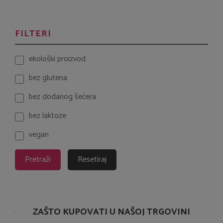
VIVANI
(7)
YANNOH
(5)
FILTERI
ekološki proizvod
bez glutena
bez dodanog šećera
bez laktoze
vegan
Pretraži
Resetiraj