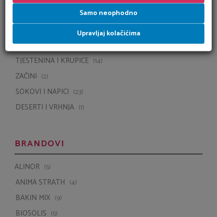
ENERGETSKE PLOČICE
(20)
Samo neophodno
KUĆNI LJUBIMCI
(4)
Upravljaj kolačićima
KREKERI OD RIŽE
(3)
LIOFILIZIRANO VOĆE
(3)
MED
(5)
TJESTENINA I KRUPICE
(14)
ZAČINI
(2)
SOKOVI I NAPICI
(23)
DESERTI I VRHNJA
(1)
BRANDOVI
ALINOR
(5)
ANIMA STRATH
(4)