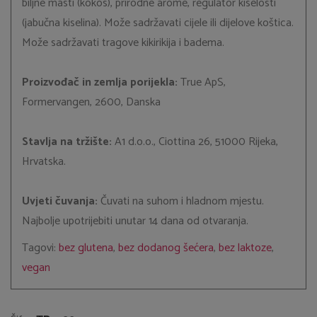
biljne masti (kokos), prirodne arome, regulator kiselosti
(jabučna kiselina). Može sadržavati cijele ili dijelove koštica.
Može sadržavati tragove kikirikija i badema.
Proizvođač in zemlja porijekla:
True ApS,
Formervangen, 2600, Danska
Stavlja na tržište:
A1 d.o.o., Ciottina 26, 51000 Rijeka,
Hrvatska.
Uvjeti čuvanja:
Čuvati na suhom i hladnom mjestu.
Najbolje upotrijebiti unutar 14 dana od otvaranja.
Tagovi:
bez glutena
,
bez dodanog šećera
,
bez laktoze
,
vegan