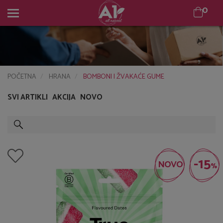
0
0
POČETNA
HRANA
BOMBONI I ŽVAKAĆE GUME
SVI ARTIKLI
AKCIJA
NOVO
-15
NOVO
%