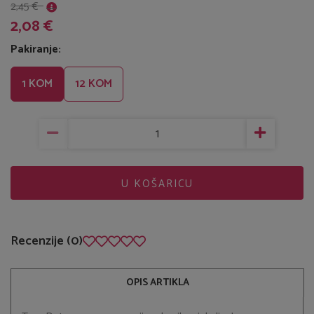
2,45 €
2,08 €
Pakiranje:
1 KOM
12 KOM
U KOŠARICU
Recenzije (0)
OPIS ARTIKLA