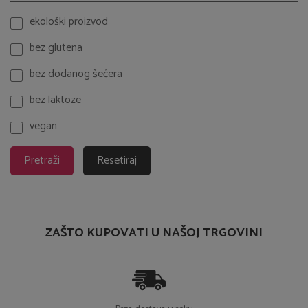
ekološki proizvod
bez glutena
bez dodanog šećera
bez laktoze
vegan
Pretraži
Resetiraj
ZAŠTO KUPOVATI U NAŠOJ TRGOVINI
Brza dostava u roku