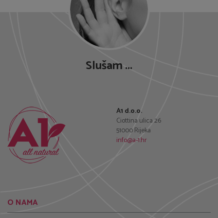
Slušam ...
A1 d.o.o.
Ciottina ulica 26
51000 Rijeka
info@a-1.hr
O NAMA
BLOG