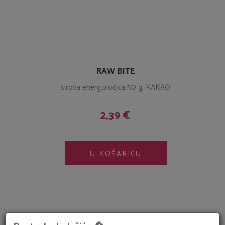
RAW BITE
sirova energ.pločica 50 g, KAKAO
2,39 €
U KOŠARICU
KATEGORIJE