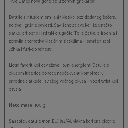
True Dates nova generaciju zdravih grickalica!
Datulje s infuzijom omiljenih klasika, bez dodanog šećera,
aditiva i grižnje savjesti. Savršene za sve koji žele nešto
slatko, prirodno i istinski drugačije. To je čistija, prirodnija i
zdravija alternativa klasičnim slatkišima — savršen spoj
užitka i funkcionalnosti.
Ljetni favorit koji osvježava i puni energijom! Datulje s
okusom lubenice donose neočekivanu kombinaciju
prirodne slatkoće i svježeg voćnog okusa – voćni twist koji
osvaja.
Neto masa:
100 g
Sastojci:
datulje (non-EU) (92%), vlakna korijena cikorije,