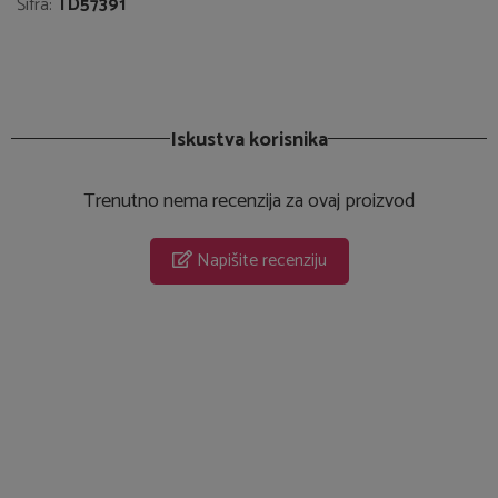
Šifra:
TD57391
Iskustva korisnika
Trenutno nema recenzija za ovaj proizvod
Napišite recenziju