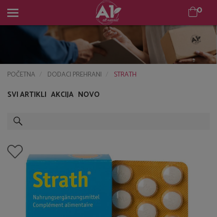
0
0
POČETNA
DODACI PREHRANI
STRATH
SVI ARTIKLI
AKCIJA
NOVO