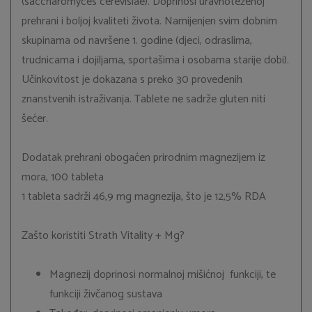
(saccharomyces cerevisiae). Doprinosi uravnoteženoj
prehrani i boljoj kvaliteti života. Namijenjen svim dobnim
skupinama od navršene 1. godine (djeci, odraslima,
trudnicama i dojiljama, sportašima i osobama starije dobi).
Učinkovitost je dokazana s preko 30 provedenih
znanstvenih istraživanja. Tablete ne sadrže gluten niti
šećer.
Dodatak prehrani obogaćen prirodnim magnezijem iz
mora, 100 tableta
1 tableta sadrži 46,9 mg magnezija, što je 12,5% RDA
Zašto koristiti Strath Vitality + Mg?
Magnezij doprinosi normalnoj mišićnoj funkciji, te
funkciji živčanog sustava