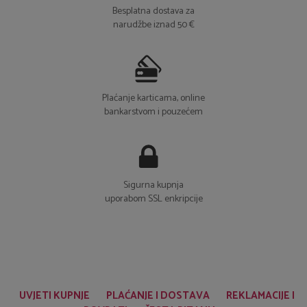
Plaćanje karticama, online
bankarstvom i pouzećem
Sigurna kupnja
uporabom SSL enkripcije
UVJETI KUPNJE
PLAĆANJE I DOSTAVA
REKLAMACIJE I
POVRATI
ČESTA PITANJA