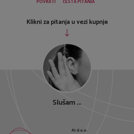
Klikni za pitanja u vezi kupnje
Slušam ...
A1 d.o.o.
Ciottina ulica 26
51000 Rijeka
info@a-1.hr