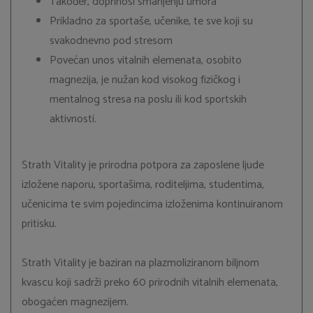
Također, doprinosi smanjenju umora
Prikladno za sportaše, učenike, te sve koji su
svakodnevno pod stresom
Povećan unos vitalnih elemenata, osobito
magnezija, je nužan kod visokog fizičkog i
mentalnog stresa na poslu ili kod sportskih
aktivnosti.
Strath Vitality je prirodna potpora za zaposlene ljude
izložene naporu, sportašima, roditeljima, studentima,
učenicima te svim pojedincima izloženima kontinuiranom
pritisku.
Strath Vitality je baziran na plazmoliziranom biljnom
kvascu koji sadrži preko 60 prirodnih vitalnih elemenata,
obogaćen magnezijem.