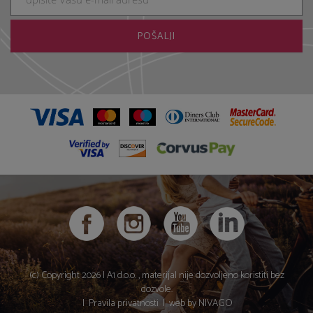
(c) Copyright 2026 |
A1 d.o.o.
, materijal nije dozvoljeno koristiti bez
dozvole.
|
Pravila privatnosti
|
web by NIVAGO