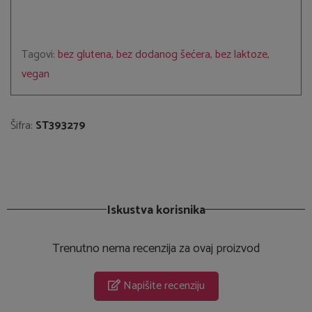
Tagovi:
bez glutena
,
bez dodanog šećera
,
bez laktoze
,
vegan
Šifra:
ST393279
Iskustva korisnika
Trenutno nema recenzija za ovaj proizvod
Napišite recenziju