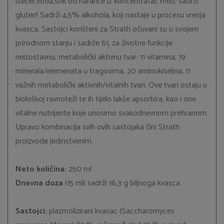
(šećer,voda,sok od naranče iz koncentrata), med. sadrži
gluten! Sadrži 4,5% alkohola, koji nastaje u procesu vrenja
kvasca. Sastojci korišteni za Strath očuvani su u svojem
prirodnom stanju i sadrže 61, za životne funkcije
neizostavnu, metabolički aktivnu tvar: 11 vitamina, 19
minerala/elemenata u tragovima, 20 aminokiselina, 11
važnih metabolički aktivnih/vitalnih tvari. Ove tvari ostaju u
biološkoj ravnoteži te ih tijelo lakše apsorbira, kao i one
vitalne nutrijente koje unosimo svakodnevnom prehranom.
Upravo kombinacija svih ovih sastojaka čini Strath
proizvode jedinstvenim.
Neto količina:
250 ml
Dnevna doza
(15 ml) sadrži 16,3 g biljnoga kvasca.
Sastojci:
plazmolizirani kvasac (Saccharomyces