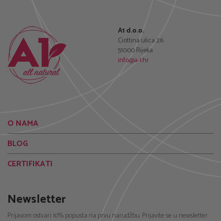
A1 d.o.o.
Ciottina ulica 26
51000 Rijeka
info@a-1.hr
O NAMA
BLOG
CERTIFIKATI
Newsletter
Prijavom ostvari 10% popusta na prvu narudžbu. Prijavite se u newsletter
za primanje naših novosti, ponuda, promocijskih kupona!