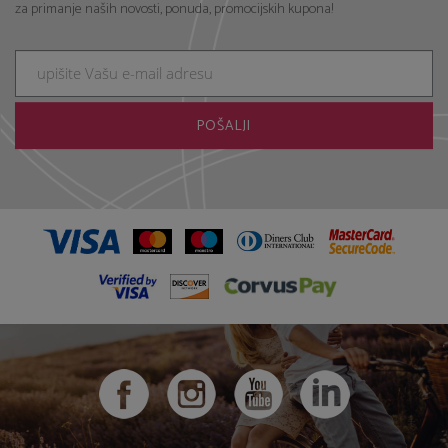
(c) Copyright 2026 |
A1 d.o.o.
, materijal nije dozvoljeno koristiti bez
dozvole.