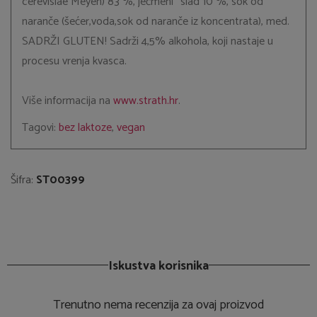
cerevisiae Meyen) 83 %, ječmeni* slad 10 %, sok od
naranče (šećer,voda,sok od naranče iz koncentrata), med.
SADRŽI GLUTEN! Sadrži 4,5% alkohola, koji nastaje u
procesu vrenja kvasca.
Više informacija na
www.strath.hr
.
Tagovi:
bez laktoze
,
vegan
Šifra:
ST00399
Iskustva korisnika
Trenutno nema recenzija za ovaj proizvod