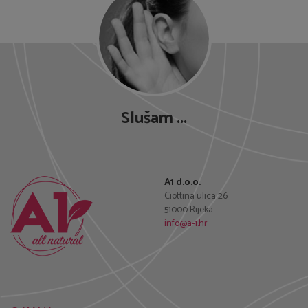
Slušam ...
A1 d.o.o.
Ciottina ulica 26
51000 Rijeka
info@a-1.hr