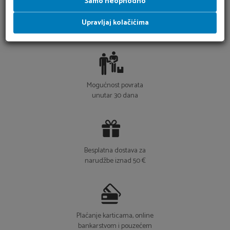
Samo neophodno
Brza dostava u roku
Upravljaj kolačićima
24h
Mogućnost povrata
unutar 30 dana
Besplatna dostava za
narudžbe iznad 50 €
Plaćanje karticama, online
bankarstvom i pouzećem