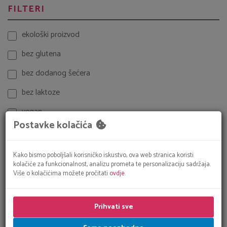
FILTERI
ekološki proizvod
bez glutena
bez dodanog šećera
bez laktoze
vegan
Postavke kolačića
Pretraži
Resetiraj
Kako bismo poboljšali korisničko iskustvo, ova web stranica koristi
kolačiće za funkcionalnost, analizu prometa te personalizaciju sadržaja.
Više o kolačićima možete pročitati
ovdje.
ZAŠTO KUPOVATI U NAŠOJ TRGOVINI
Prihvati sve